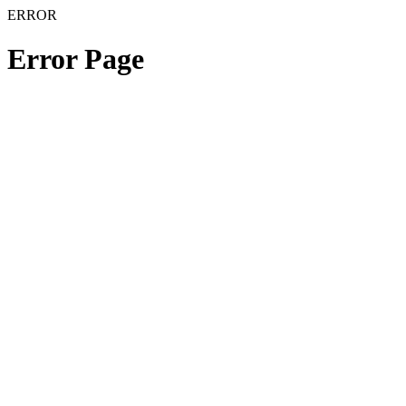
ERROR
Error Page