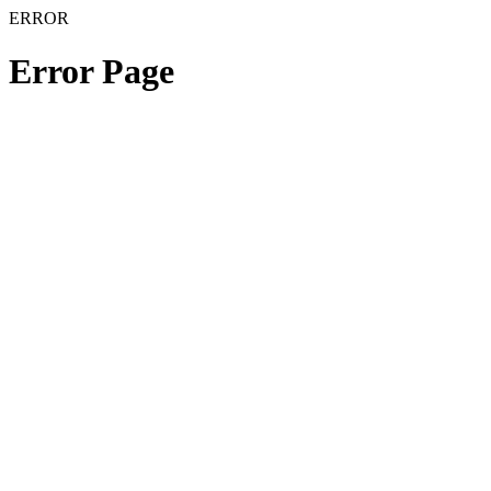
ERROR
Error Page