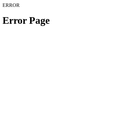
ERROR
Error Page