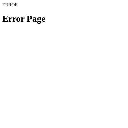
ERROR
Error Page