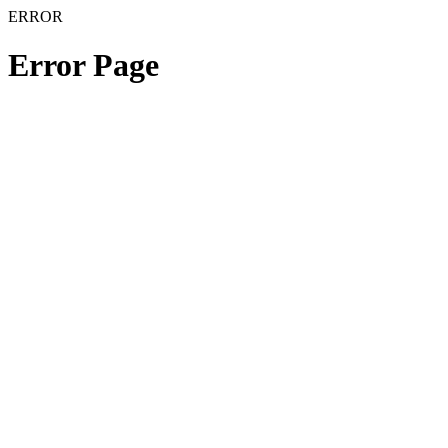
ERROR
Error Page