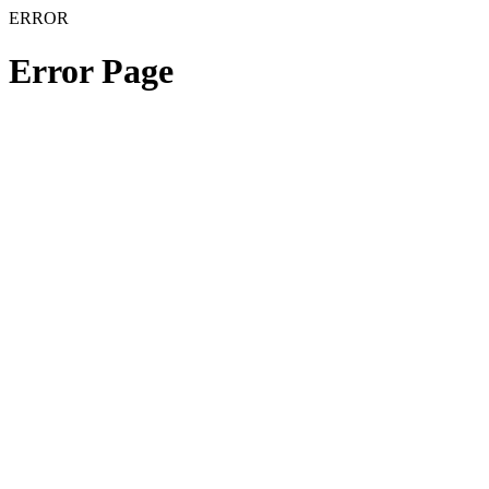
ERROR
Error Page