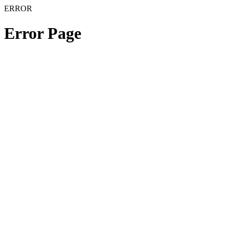
ERROR
Error Page