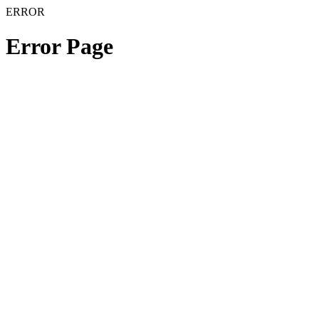
ERROR
Error Page