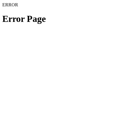
ERROR
Error Page