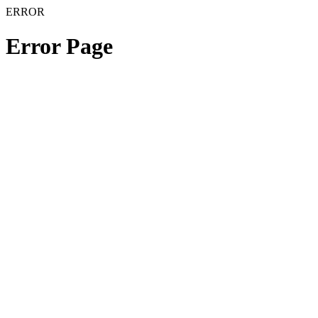
ERROR
Error Page