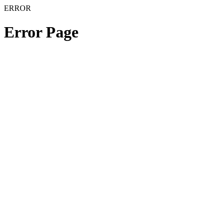
ERROR
Error Page