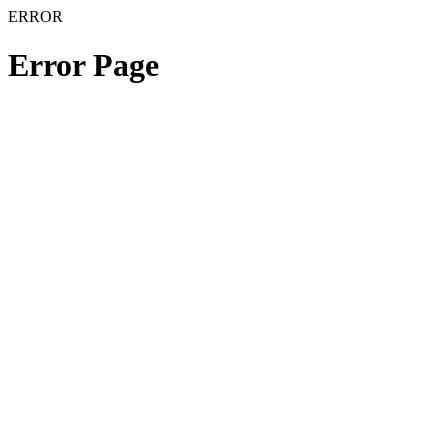
ERROR
Error Page