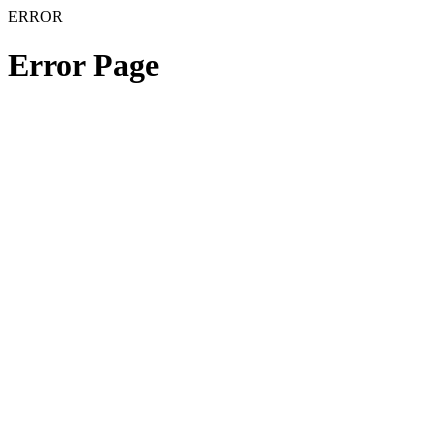
ERROR
Error Page