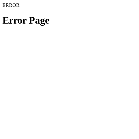
ERROR
Error Page