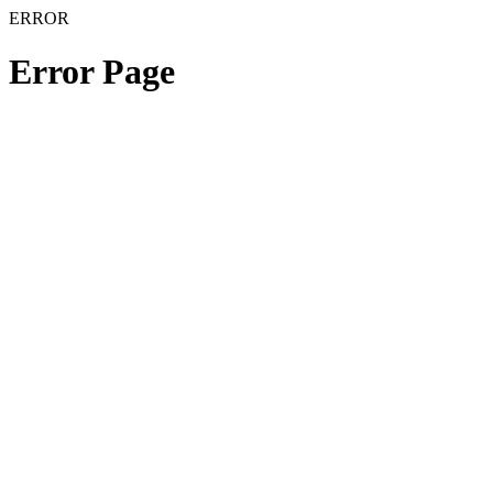
ERROR
Error Page