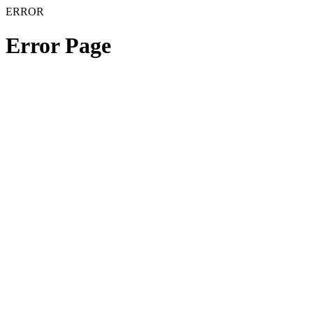
ERROR
Error Page