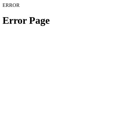
ERROR
Error Page