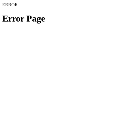
ERROR
Error Page