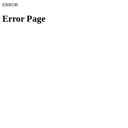
ERROR
Error Page