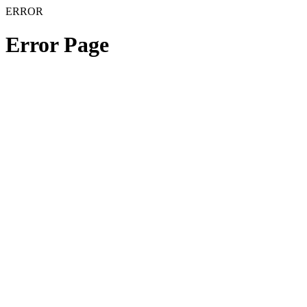
ERROR
Error Page