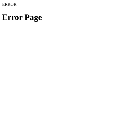
ERROR
Error Page