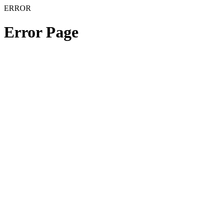
ERROR
Error Page