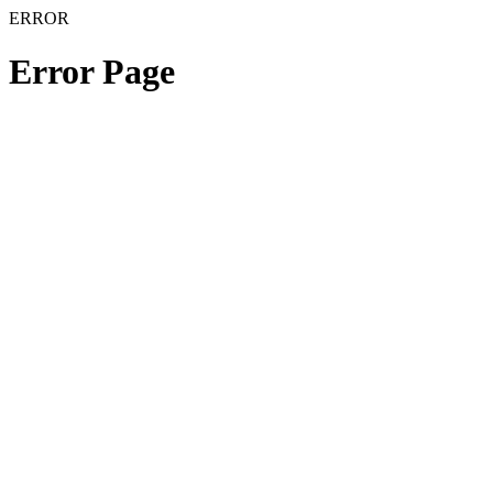
ERROR
Error Page