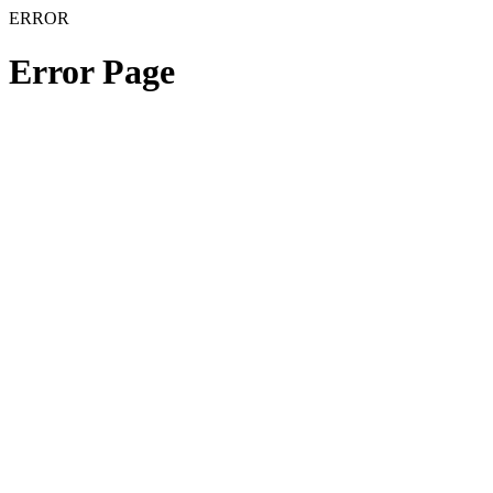
ERROR
Error Page