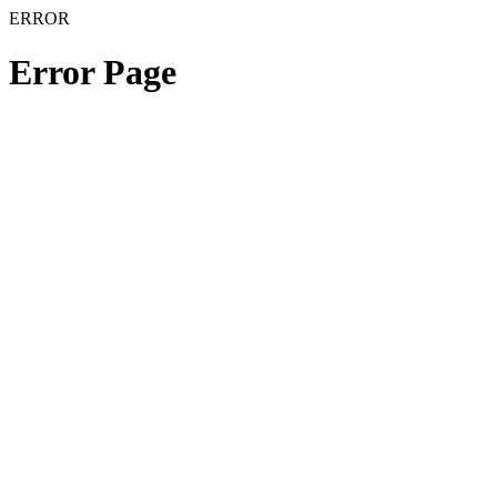
ERROR
Error Page