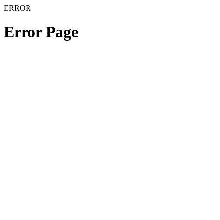
ERROR
Error Page