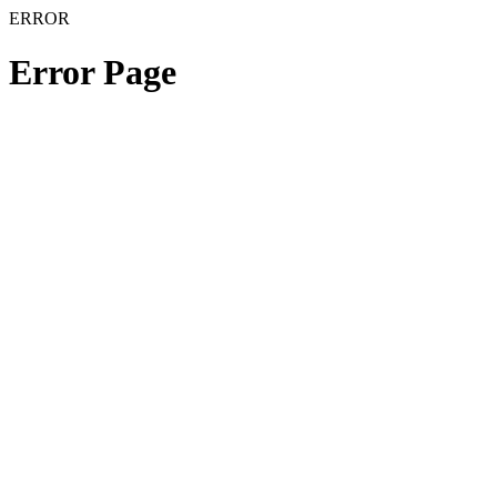
ERROR
Error Page