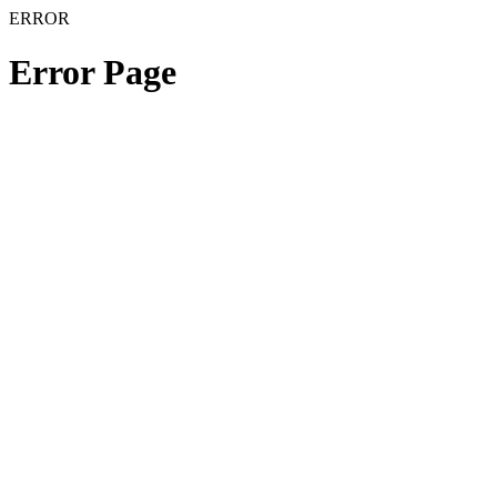
ERROR
Error Page