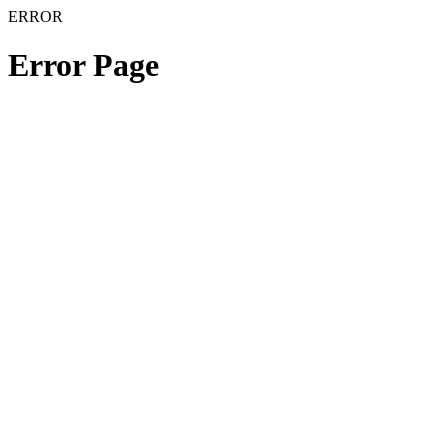
ERROR
Error Page