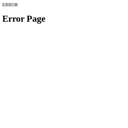
ERROR
Error Page