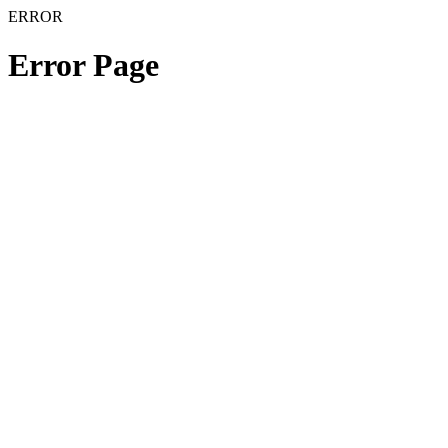
ERROR
Error Page