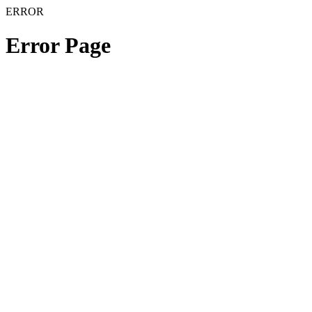
ERROR
Error Page