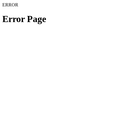
ERROR
Error Page