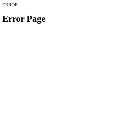
ERROR
Error Page