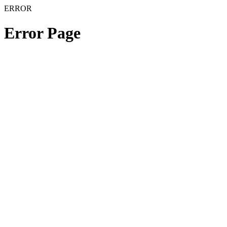
ERROR
Error Page