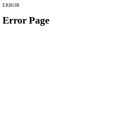
ERROR
Error Page