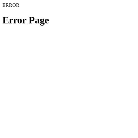
ERROR
Error Page