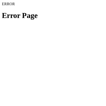
ERROR
Error Page