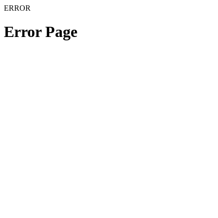
ERROR
Error Page