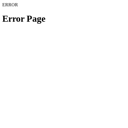
ERROR
Error Page