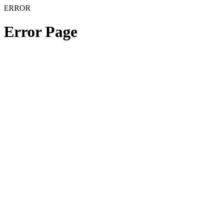
ERROR
Error Page