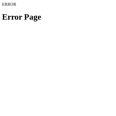
ERROR
Error Page