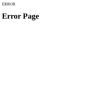
ERROR
Error Page