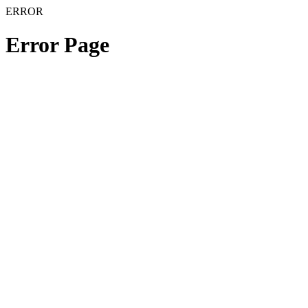
ERROR
Error Page