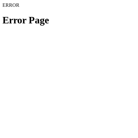
ERROR
Error Page