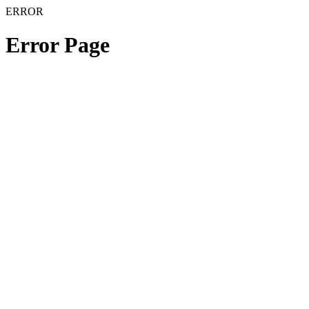
ERROR
Error Page