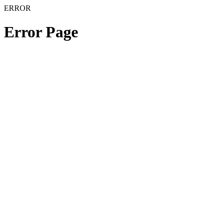
ERROR
Error Page