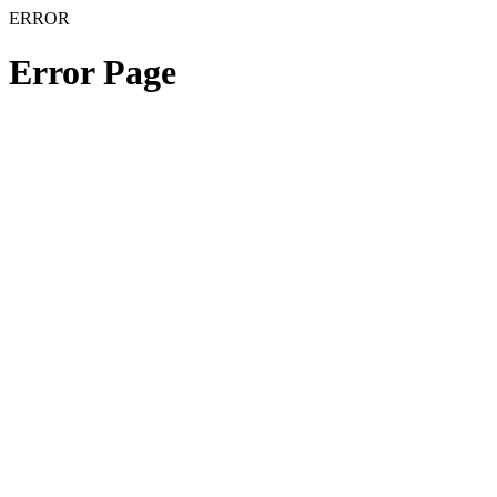
ERROR
Error Page