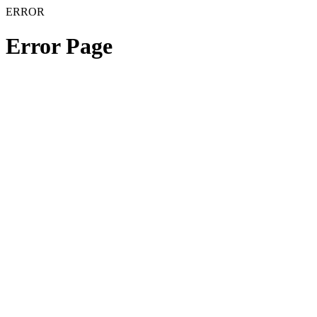
ERROR
Error Page