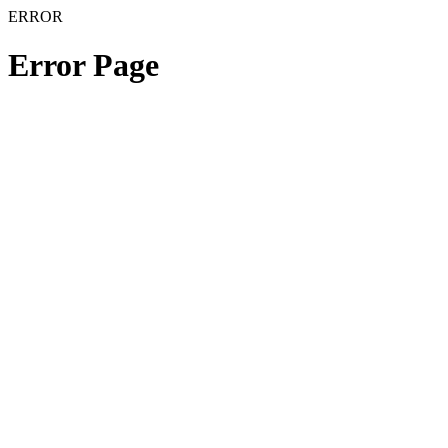
ERROR
Error Page